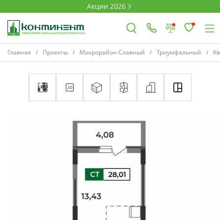
Акции 2026
Главная
Проекты
Микрорайон Славный
Триумфальный
К
×
Ковров
Проекты
Акции
Новости
Выбор недвижимости