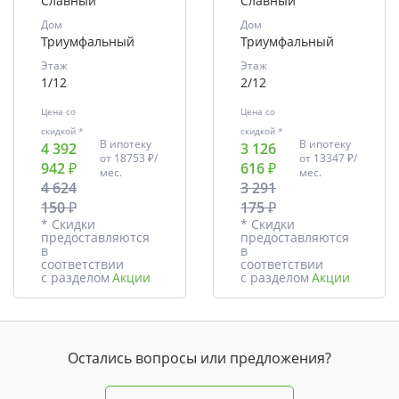
Славный
Славный
Дом
Дом
Триумфальный
Триумфальный
Этаж
Этаж
1/12
2/12
Цена со
Цена со
скидкой *
скидкой *
В ипотеку
В ипотеку
4 392
3 126
от
18753 ₽/
от
13347 ₽/
942 ₽
616 ₽
мес.
мес.
4 624
3 291
150 ₽
175 ₽
* Скидки
* Скидки
предоставляются
предоставляются
в
в
соответствии
соответствии
с разделом
Акции
с разделом
Акции
Остались вопросы или предложения?