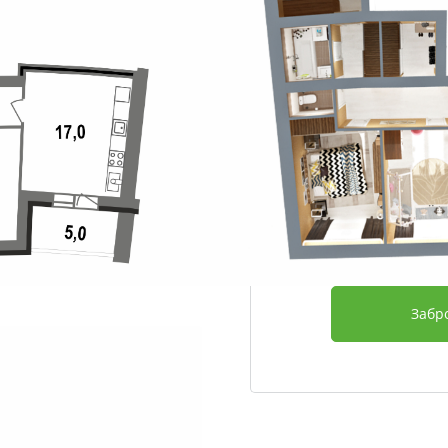
Этаж
Срок сдачи
Отделка
Дополнительно
6 692 400
Забр