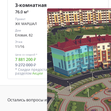
3-комнатная
76.0 м²
Проект
ЖК МАРШАЛ
Дом
Еловая, 82
Этаж
11/16
Цена со скидкой *
В ипотеку
7 881 200 ₽
от
33644 ₽/мес.
9 272 000 ₽
* Скидки предоставляются в соответствии с
разделом
Акции
Остались вопросы или предложения?
Зада