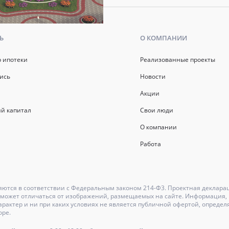
Ь
О КОМПАНИИ
р ипотеки
Реализованные проекты
ись
Новости
Акции
й капитал
Свои люди
О компании
Работа
ются в соответствии с Федеральным законом 214-Ф3. Проектная деклара
может отличаться от изображений, размещаемых на сайте. Информация, и
актер и ни при каких условиях не является публичной офертой, определ
оре.