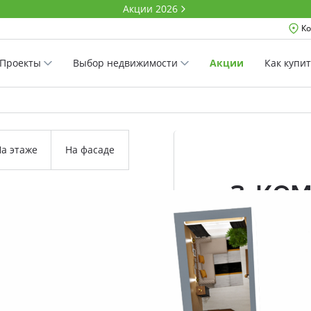
Акции 2026
Ко
Проекты
Выбор недвижимости
Акции
Как купи
а этаже
На фасаде
3-ко
85.8 м²
Комнатность
Проект
Дом