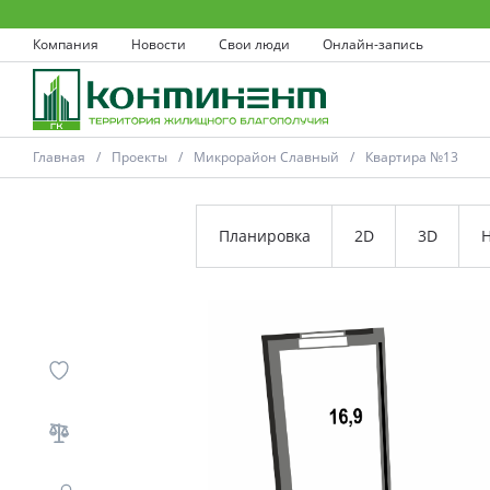
Компания
Новости
Свои люди
Онлайн-запись
Главная
Проекты
Микрорайон Славный
Квартира №13
Планировка
2D
3D
Н
Ковров
Проекты
Акции
Новости