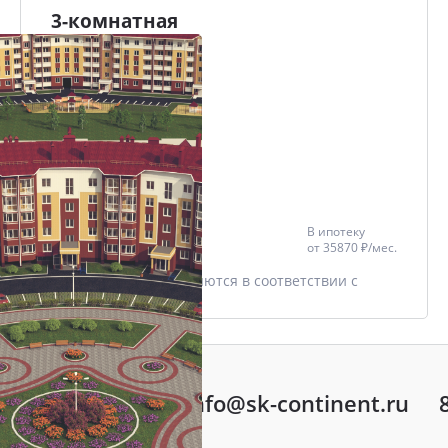
3-комнатная
79.4 м²
Проект
ЖК Чайковский
Дом
ЖК Чайковский
Этаж
2/17
Цена со скидкой *
В ипотеку
8 402 505 ₽
от
35870 ₽/мес.
9 885 300 ₽
* Скидки предоставляются в соответствии с
разделом
Акции
info@sk-continent.ru
ть вопрос