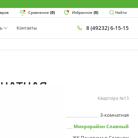
Поиск
вров
Сравнение
(0)
Избранное
(0)
Найти
8 (49232) 6-15-15
ть
Контакты
План
Комнатнос
×
мнатная
Квартира №13
3-комнатная
* Скидки предоставляются в соот
Микрорайон Славный
ЖК Панорама в Славном