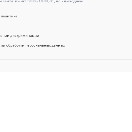
айта: пн.-пт.: 9.00 - 18.00, сб., вс. - выходной.
 политика
щении дискриминации
нии обработки персональных данных