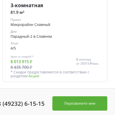
3-комнатная
81.9 м²
Проект
Микрорайон Славный
Дом
Парадный-2 в Славном
Этаж
4/5
Цена со скидкой *
В ипотеку
8 013 915 ₽
от
35973 ₽/мес.
8 435 700 ₽
* Скидки предоставляются в соответствии с
разделом
Акции
8 (49232) 6-15-15
Перезвоните мне