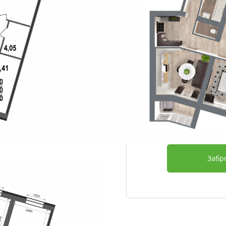
Этаж
Срок сдачи
Отделка
Дополнительно
6 329 600
Забр