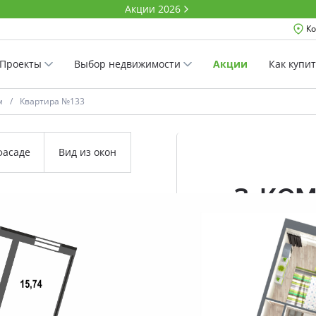
Акции 2026
Ко
Проекты
Выбор недвижимости
Акции
Как купи
м
Квартира №133
фасаде
Вид из окон
3-ко
79.2 м²
Комнатность
Проект
Дом