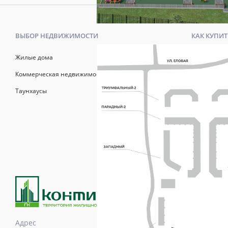
ВЫБОР НЕДВИЖИМОСТИ
КАК КУПИТ
Жилые дома
Калькулято
Коммерческая недвижимость
Онлайн-зап
Таунхаусы
Рассрочка
Матерински
Трейд-Ин
Продажи осуществля
возводимых зданий 
информационный хар
указывается в догов
Адрес
Время и дни работы с