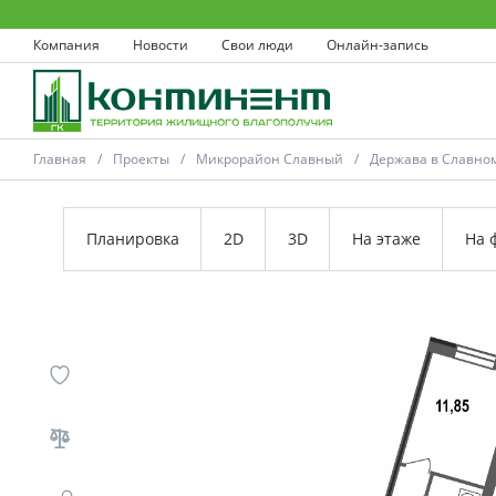
Компания
Новости
Свои люди
Онлайн-запись
Главная
Проекты
Микрорайон Славный
Держава в Славно
Планировка
2D
3D
На этаже
На 
Ковров
Проекты
Акции
Новости