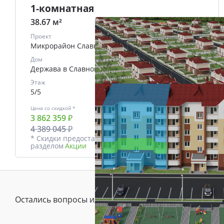
1-комнатная
38.67 м²
Проект
Микрорайон Славный
Дом
Держава в Славном
Этаж
5/5
Цена со скидкой *
В ипотеку
3 862 359 ₽
от
16488 ₽/мес.
4 389 045 ₽
* Скидки предоставляются в соответствии с
разделом
Акции
Остались вопросы или предложения?
Зада