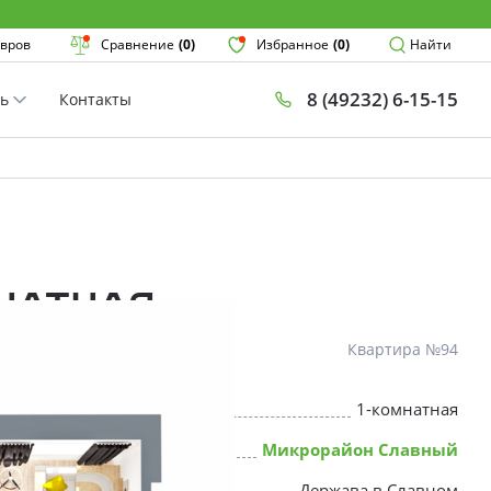
Поиск
вров
Сравнение
(0)
Избранное
(0)
Найти
8 (49232) 6-15-15
ть
Контакты
План
Комнатнос
×
мнатная
Квартира №94
1-комнатная
* Скидки предоставляются в соот
Микрорайон Славный
Держава в Славном