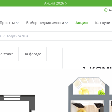
Акции 2026
Ко
Проекты
Выбор недвижимости
Акции
Как купи
м
Квартира №94
а этаже
На фасаде
1-ко
36.65 м²
Комнатность
Проект
Дом