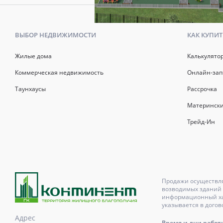
ВЫБОР НЕДВИЖИМОСТИ
КАК КУПИТ
Жилые дома
Калькулято
Коммерческая недвижимость
Онлайн-зап
Таунхаусы
Рассрочка
Матерински
Трейд-Ин
Продажи осуществля
возводимых зданий 
информационный хар
указывается в догов
Адрес
Время и дни работы с