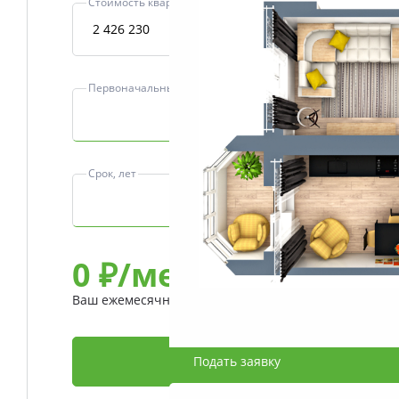
Стоимость квартиры, ₽
Первоначальный взнос, ₽
Срок, лет
0
₽/мес
Ваш ежемесячный платеж
Подать заявку