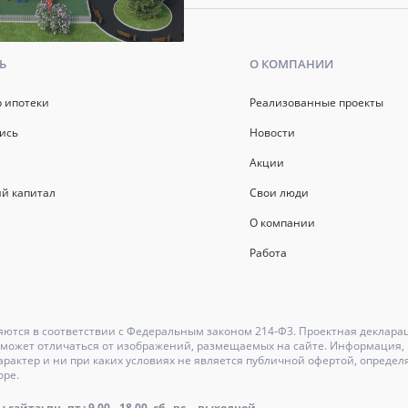
Ь
О КОМПАНИИ
р ипотеки
Реализованные проекты
ись
Новости
Акции
й капитал
Свои люди
О компании
Работа
ются в соответствии с Федеральным законом 214-Ф3. Проектная деклара
может отличаться от изображений, размещаемых на сайте. Информация, и
актер и ни при каких условиях не является публичной офертой, определ
оре.
айта: пн.-пт.: 9.00 - 18.00, сб., вс. - выходной.