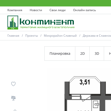
Компания
Новости
Свои люди
Онлайн-запись
Главная
Проекты
Микрорайон Славный
Держава в Славно
Планировка
2D
3D
Н
Ковров
Проекты
Акции
Новости