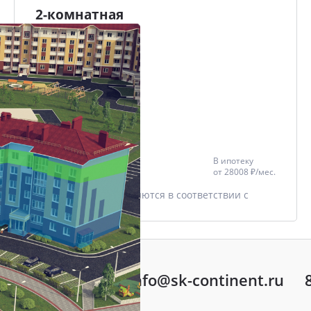
2-комнатная
62.5 м²
Проект
ЖК МАРШАЛ
Дом
Еловая, 82
Этаж
1/16
Цена со скидкой *
В ипотеку
6 560 937 ₽
от
28008 ₽/мес.
7 718 750 ₽
* Скидки предоставляются в соответствии с
разделом
Акции
info@sk-continent.ru
ть вопрос