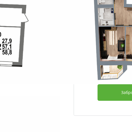
Этаж
Срок сдачи
Отделка
Дополнительно
4 074 840
Забр