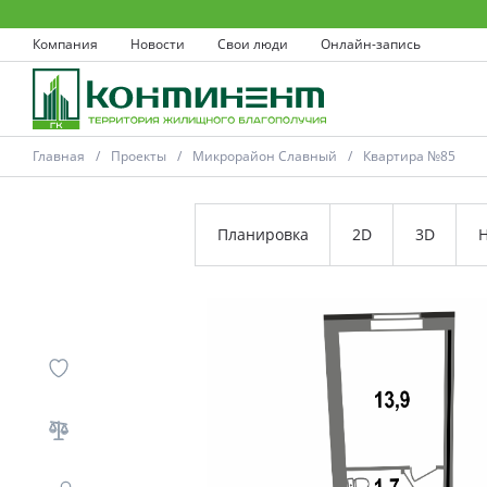
Компания
Новости
Свои люди
Онлайн-запись
Главная
Проекты
Микрорайон Славный
Квартира №85
Планировка
2D
3D
Н
Ковров
Проекты
Акции
Новости