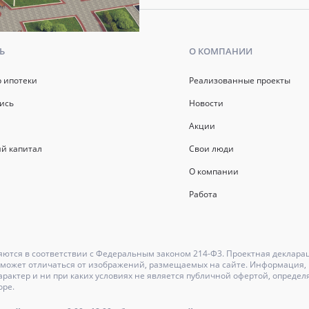
Ь
О КОМПАНИИ
р ипотеки
Реализованные проекты
ись
Новости
Акции
й капитал
Свои люди
О компании
Работа
ются в соответствии с Федеральным законом 214-Ф3. Проектная деклара
может отличаться от изображений, размещаемых на сайте. Информация, и
актер и ни при каких условиях не является публичной офертой, определ
оре.