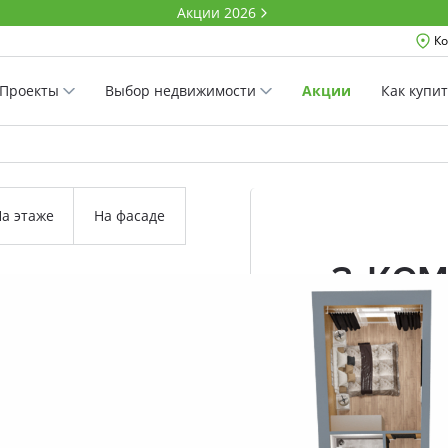
Акции 2026
Ко
Проекты
Выбор недвижимости
Акции
Как купи
а этаже
На фасаде
2-ко
58.8 м²
Комнатность
Проект
Дом