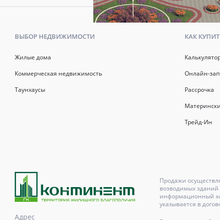
ВЫБОР НЕДВИЖИМОСТИ
КАК КУПИТ
Жилые дома
Калькулято
Коммерческая недвижимость
Онлайн-зап
Таунхаусы
Рассрочка
Матерински
Трейд-Ин
Продажи осуществля
возводимых зданий 
информационный хар
указывается в догов
Адрес