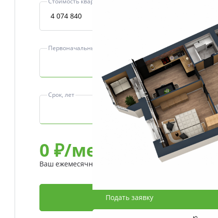
Стоимость квартиры, ₽
Первоначальный взнос, ₽
Срок, лет
0
₽/мес
Ваш ежемесячный платеж
Подать заявку