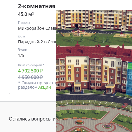
2-комнатная
45.0 м²
Проект
Микрорайон Славный
Дом
Парадный-2 в Славном
Этаж
1/5
Цена со скидкой *
В ипотеку
4 702 500 ₽
от
21992 ₽/мес.
4 950 000 ₽
* Скидки предоставляются в соответствии с
разделом
Акции
Остались вопросы или предложения?
Зада