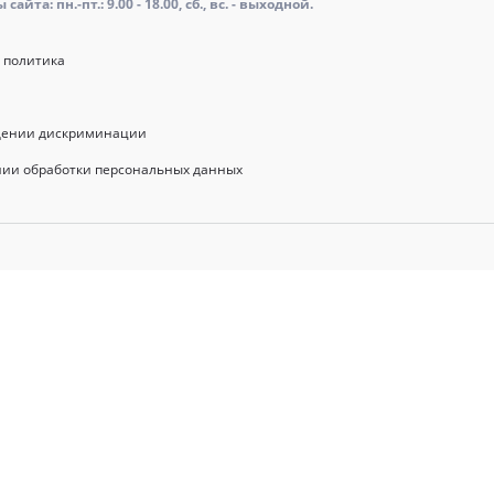
айта: пн.-пт.: 9.00 - 18.00, сб., вс. - выходной.
 политика
щении дискриминации
нии обработки персональных данных