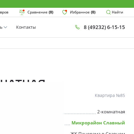
Поиск
вров
Сравнение
(0)
Избранное
(0)
Найти
8 (49232) 6-15-15
ть
Контакты
План
Комнатнос
×
мнатная
Квартира №85
2-комнатная
* Скидки предоставляются в соот
Микрорайон Славный
ЖК Панорама в Славном