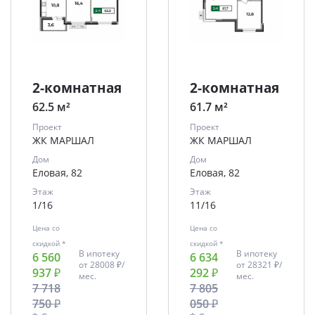
2-комнатная
2-комнатная
62.5 м²
61.7 м²
Проект
Проект
ЖК МАРШАЛ
ЖК МАРШАЛ
Дом
Дом
Еловая, 82
Еловая, 82
Этаж
Этаж
1/16
11/16
Цена со
Цена со
скидкой *
скидкой *
В ипотеку
В ипотеку
6 560
6 634
от
28008 ₽/
от
28321 ₽/
937 ₽
292 ₽
мес.
мес.
7 718
7 805
750 ₽
050 ₽