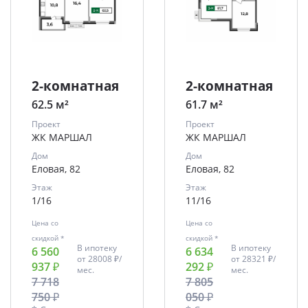
2-комнатная
2-комнатная
62.5 м²
61.7 м²
Проект
Проект
ЖК МАРШАЛ
ЖК МАРШАЛ
Дом
Дом
Еловая, 82
Еловая, 82
Этаж
Этаж
1/16
11/16
Цена со
Цена со
скидкой *
скидкой *
В ипотеку
В ипотеку
6 560
6 634
от
28008 ₽/
от
28321 ₽/
937 ₽
292 ₽
мес.
мес.
7 718
7 805
750 ₽
050 ₽