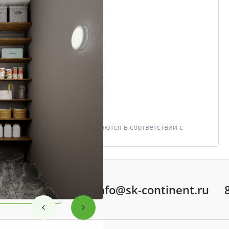
4,3 м²
Проект
ЖК МАРШАЛ
Дом
Еловая, 82
Этаж
15/16
Цена со скидкой *
338 087 ₽
397 750 ₽
* Скидки предоставляются в соответствии с
разделом
Акции
info@sk-continent.ru
ть вопрос