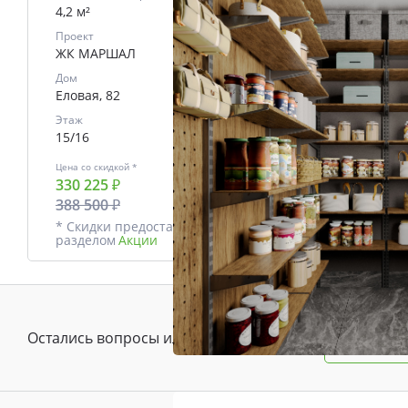
4,2 м²
Проект
ЖК МАРШАЛ
Дом
Еловая, 82
Этаж
15/16
Цена со скидкой *
330 225 ₽
388 500 ₽
* Скидки предоставляются в соответствии с
разделом
Акции
Остались вопросы или предложения?
Зада