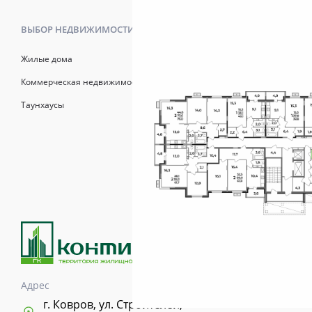
ВЫБОР НЕДВИЖИМОСТИ
КАК КУПИТ
Жилые дома
Калькулято
Коммерческая недвижимость
Онлайн-зап
Таунхаусы
Рассрочка
Матерински
Трейд-Ин
Продажи осуществля
возводимых зданий 
информационный хар
указывается в догов
Адрес
Время и дни работы с
г. Ковров, ул. Строителей,