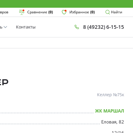
Поиск
вров
Сравнение
(0)
Избранное
(0)
Найти
8 (49232) 6-15-15
ть
Контакты
План
Комнатнос
×
ер
Келлер №75к
ЖК МАРШАЛ
* Скидки предоставляются в соот
Еловая, 82
12/16