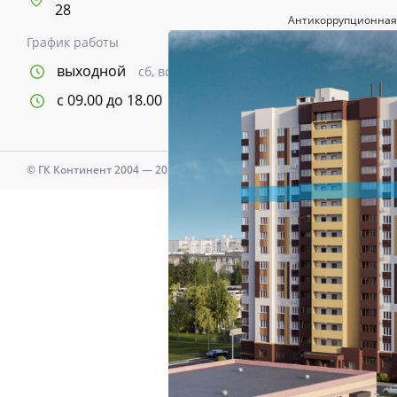
28
Антикоррупционная
График работы
Карта сайта
выходной
сб, вс
Политика о недопу
с 09.00 до 18.00
пн-пт
Политика в отноше
© ГК Континент 2004 — 2025