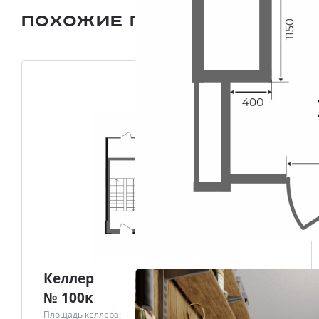
Похожие помещения
Все п
Келлер
№ 100к
Площадь келлера: