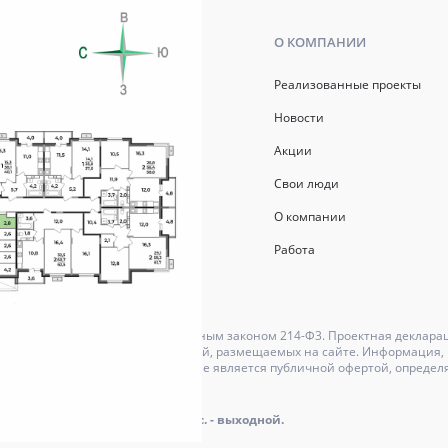
Ь
О КОМПАНИИ
р ипотеки
Реализованные проекты
ись
Новости
Акции
й капитал
Свои люди
О компании
Работа
ются в соответствии с Федеральным законом 214-Ф3. Проектная деклара
может отличаться от изображений, размещаемых на сайте. Информация, и
актер и ни при каких условиях не является публичной офертой, определ
оре.
айта: пн.-пт.: 9.00 - 18.00, сб., вс. - выходной.