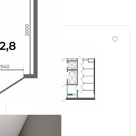
ланировки
Келлер
№ 101к
Площадь келлера: