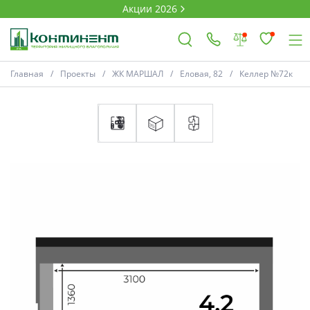
Акции 2026
План
Комнатность
Главная
Проекты
ЖК МАРШАЛ
Еловая, 82
Келлер №72к
×
Ковров
Проекты
Акции
* Скидки предоставляются в соответств
Новости
Выбор недвижимости