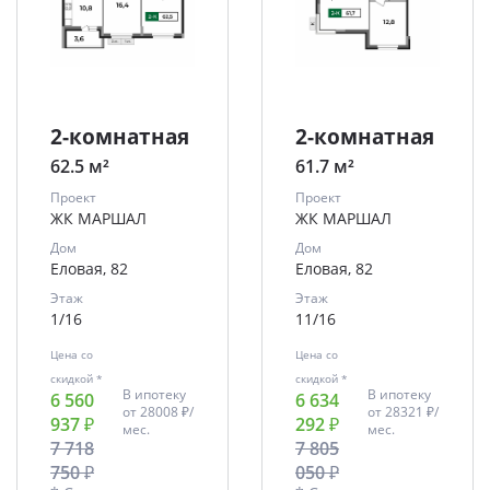
2-комнатная
2-комнатная
62.5 м²
61.7 м²
Проект
Проект
ЖК МАРШАЛ
ЖК МАРШАЛ
Дом
Дом
Еловая, 82
Еловая, 82
Этаж
Этаж
1/16
11/16
Цена со
Цена со
скидкой *
скидкой *
В ипотеку
В ипотеку
6 560
6 634
от
28008 ₽/
от
28321 ₽/
937 ₽
292 ₽
мес.
мес.
7 718
7 805
750 ₽
050 ₽