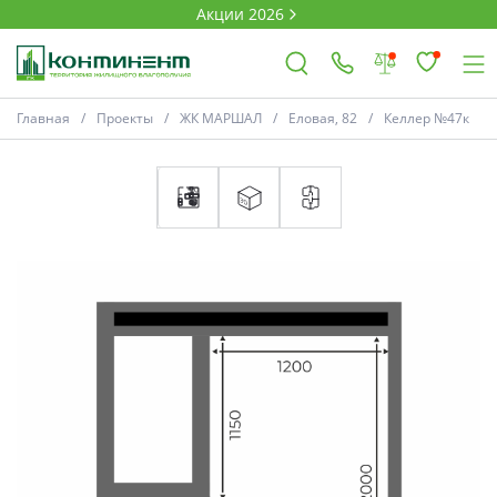
Акции 2026
План
Комнатность
Главная
Проекты
ЖК МАРШАЛ
Еловая, 82
Келлер №47к
×
Ковров
Проекты
Акции
* Скидки предоставляются в соответств
Новости
Выбор недвижимости