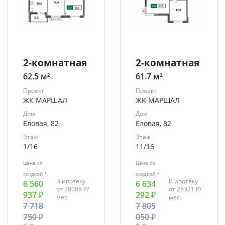
2-комнатная
2-комнатная
62.5 м²
61.7 м²
Проект
Проект
ЖК МАРШАЛ
ЖК МАРШАЛ
Дом
Дом
Еловая, 82
Еловая, 82
Этаж
Этаж
1/16
11/16
Цена со
Цена со
скидкой *
скидкой *
В ипотеку
В ипотеку
6 560
6 634
от
28008 ₽/
от
28321 ₽/
937 ₽
292 ₽
мес.
мес.
7 718
7 805
750 ₽
050 ₽