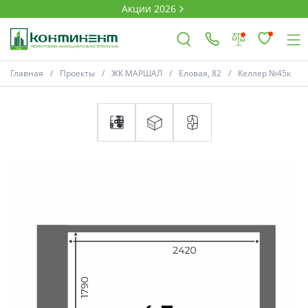
Акции 2026
План
Комнатность
Главная
Проекты
ЖК МАРШАЛ
Еловая, 82
Келлер №45к
×
Ковров
Проекты
Акции
* Скидки предоставляются в соответств
Новости
Выбор недвижимости