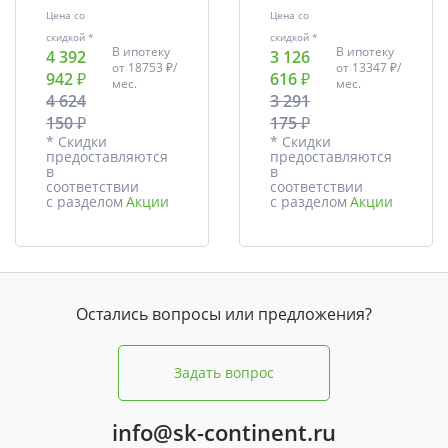
Цена со
Цена со
скидкой *
скидкой *
В ипотеку
В ипотеку
4 392
3 126
от
18753 ₽/
от
13347 ₽/
942 ₽
616 ₽
мес.
мес.
4 624
3 291
150 ₽
175 ₽
* Скидки
* Скидки
предоставляются
предоставляются
в
в
соответствии
соответствии
с разделом
Акции
с разделом
Акции
Остались вопросы или предложения?
Задать вопрос
info@sk-continent.ru