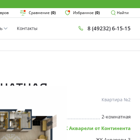
Поиск
вров
Сравнение
(0)
Избранное
(0)
Найти
8 (49232) 6-15-15
ть
Контакты
План
Комнатнос
×
мнатная
Квартира №2
2-комнатная
* Скидки предоставляются в соот
ЖК Акварели от Континента
ЖК Акварели-3