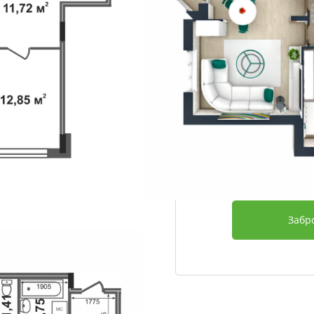
Этаж
Срок сдачи
Отделка
Дополнительно
3 112 020
Забр