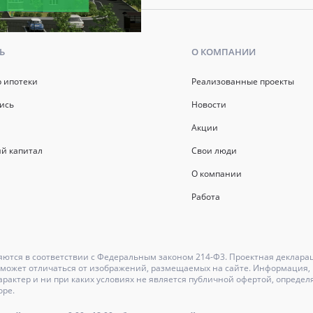
Ь
О КОМПАНИИ
р ипотеки
Реализованные проекты
ись
Новости
Акции
й капитал
Свои люди
О компании
Работа
ются в соответствии с Федеральным законом 214-Ф3. Проектная деклара
может отличаться от изображений, размещаемых на сайте. Информация, и
актер и ни при каких условиях не является публичной офертой, определ
оре.