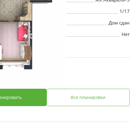
1/17
Дом сдан
Нет
 ₽
онировать
Все планировки