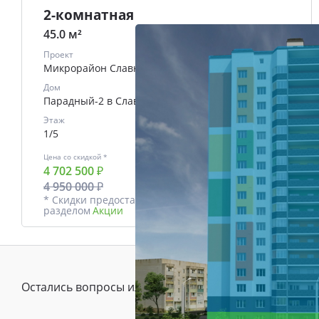
2-комнатная
45.0 м²
Проект
Микрорайон Славный
Дом
Парадный-2 в Славном
Этаж
1/5
Цена со скидкой *
В ипотеку
4 702 500 ₽
от
21992 ₽/мес.
4 950 000 ₽
* Скидки предоставляются в соответствии с
разделом
Акции
Остались вопросы или предложения?
Зада