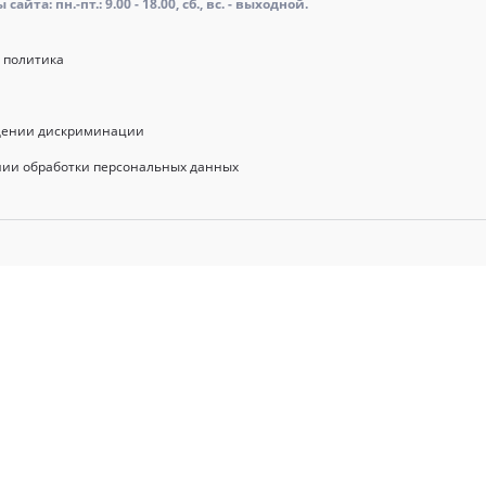
айта: пн.-пт.: 9.00 - 18.00, сб., вс. - выходной.
 политика
щении дискриминации
нии обработки персональных данных