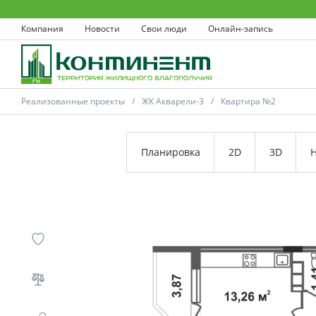
Компания
Новости
Свои люди
Онлайн-запись
Реализованные проекты
ЖК Акварели-3
Квартира №2
Планировка
2D
3D
Н
Ковров
Проекты
Акции
Новости