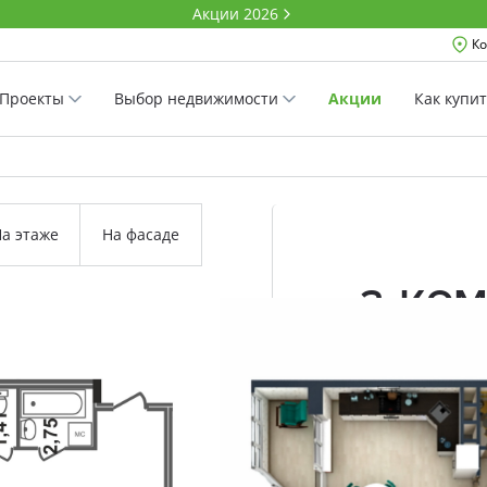
Акции 2026
Ко
Проекты
Выбор недвижимости
Акции
Как купи
а этаже
На фасаде
2-ко
61.02 м²
Комнатность
Проект
Дом