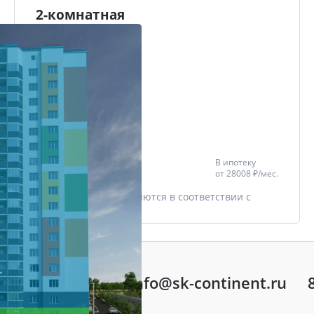
2-комнатная
62.5 м²
Проект
ЖК МАРШАЛ
Дом
Еловая, 82
Этаж
1/16
Цена со скидкой *
В ипотеку
6 560 937 ₽
от
28008 ₽/мес.
7 718 750 ₽
* Скидки предоставляются в соответствии с
разделом
Акции
info@sk-continent.ru
ть вопрос