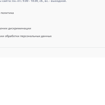
айта: пн.-пт.: 9.00 - 18.00, сб., вс. - выходной.
 политика
щении дискриминации
нии обработки персональных данных