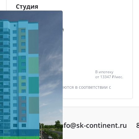
Студия
28.01 м²
Проект
Микрорайон Славный
Дом
Триумфальный
Этаж
2/12
Цена со скидкой *
В ипотеку
3 126 616 ₽
от
13347 ₽/мес.
3 291 175 ₽
* Скидки предоставляются в соответствии с
разделом
Акции
info@sk-continent.ru
ть вопрос