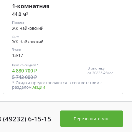
1-комнатная
44.0 м²
Проект
ЖК Чайковский
Дом
ЖК Чайковский
Этаж
13/17
Цена со скидкой *
В ипотеку
4 880 700 ₽
от
20835 ₽/мес.
5 742 000 ₽
* Скидки предоставляются в соответствии с
разделом
Акции
8 (49232) 6-15-15
Перезвоните мне