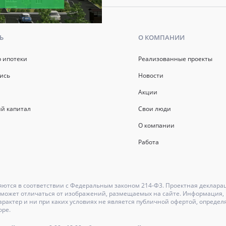
Ь
О КОМПАНИИ
р ипотеки
Реализованные проекты
ись
Новости
Акции
й капитал
Свои люди
О компании
Работа
ются в соответствии с Федеральным законом 214-Ф3. Проектная деклара
может отличаться от изображений, размещаемых на сайте. Информация, и
актер и ни при каких условиях не является публичной офертой, определ
оре.