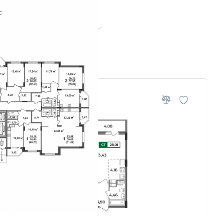
ровки