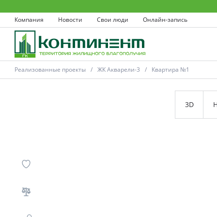
Компания
Новости
Свои люди
Онлайн-запись
Реализованные проекты
ЖК Акварели-3
Квартира №1
3D
Н
Ковров
Проекты
Акции
Новости