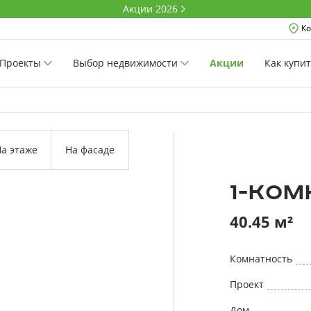
Акции 2026
Ко
Проекты
Выбор недвижимости
Акции
Как купи
а этаже
На фасаде
1-ко
40.45 м²
Комнатность
Проект
Дом