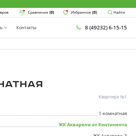
Поиск
вров
Сравнение
(0)
Избранное
(0)
Найти
8 (49232) 6-15-15
ть
Контакты
План
Комнатнос
×
мнатная
Квартира №1
1-комнатная
* Скидки предоставляются в соот
ЖК Акварели от Континента
ЖК Акварели-3