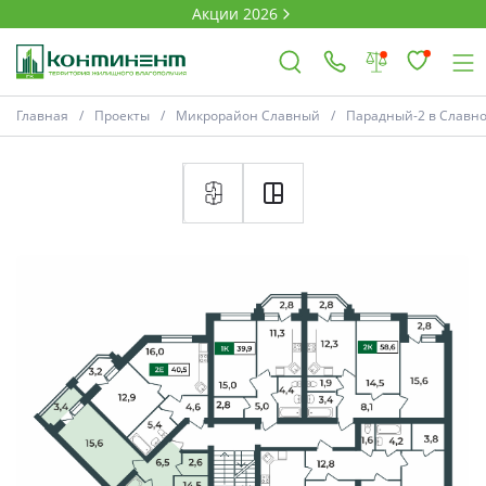
Акции 2026
План
Комнатность
Главная
Проекты
Микрорайон Славный
Парадный-2 в Славн
×
Ковров
Проекты
Акции
* Скидки предоставляются в соответств
Новости
Выбор недвижимости