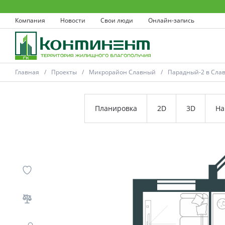
Компания
Новости
Свои люди
Онлайн-запись
Главная
Проекты
Микрорайон Славный
Парадный-2 в Сла
Планировка
2D
3D
На
Ковров
Проекты
Акции
Новости