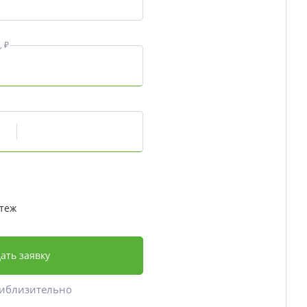
 ₽
теж
ать заявку
риблизительно