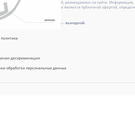
может отличаться от изображений, размещаемых на сайте. Информация, и
актер и ни при каких условиях не является публичной офертой, определ
оре.
айта: пн.-пт.: 9.00 - 18.00, сб., вс. - выходной.
 политика
щении дискриминации
нии обработки персональных данных