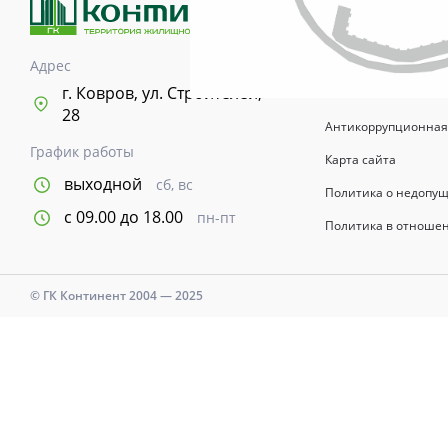
возводимых зданий 
информационный хар
указывается в догов
Адрес
Время и дни работы с
г. Ковров, ул. Строителей,
28
Антикоррупционная
График работы
Карта сайта
выходной
сб, вс
Политика о недопу
с 09.00 до 18.00
пн-пт
Политика в отноше
© ГК Континент 2004 — 2025