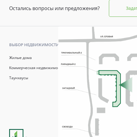
Остались вопросы или предложения?
Зада
ВЫБОР НЕДВИЖИМОСТИ
КАК КУПИТ
Жилые дома
Калькулято
Коммерческая недвижимость
Онлайн-зап
Таунхаусы
Рассрочка
Матерински
Трейд-Ин
Продажи осуществля