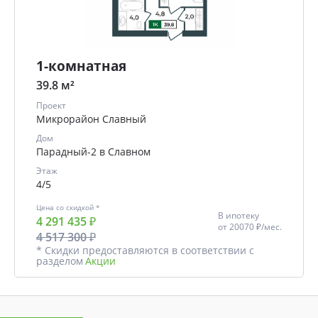
1-комнатная
39.8 м²
Проект
Микрорайон Славный
Дом
Парадный-2 в Славном
Этаж
4/5
Цена со скидкой *
В ипотеку
4 291 435 ₽
от
20070 ₽/мес.
4 517 300 ₽
* Скидки предоставляются в соответствии с
разделом
Акции