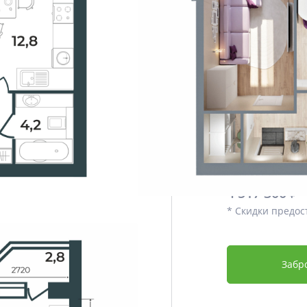
Этаж
Срок сдачи
Отделка
Дополнительно
Цена со скидко
4 291 435
4 517 300 ₽
* Скидки предос
Забр