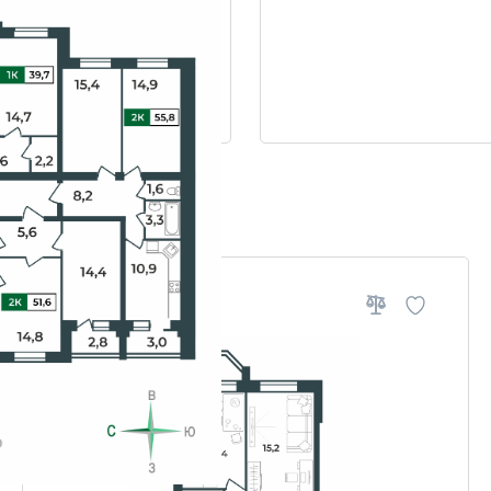
ровки