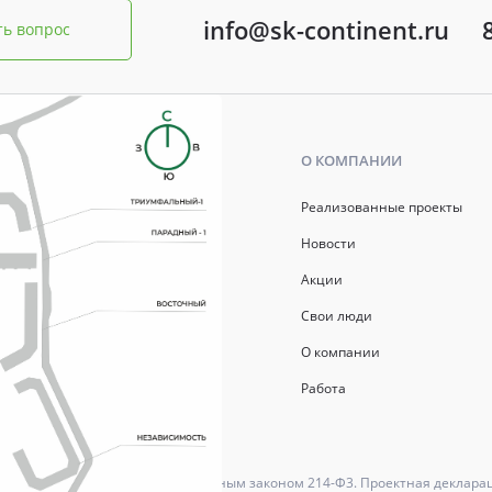
info@sk-continent.ru
ть вопрос
Ь
О КОМПАНИИ
р ипотеки
Реализованные проекты
ись
Новости
Акции
й капитал
Свои люди
О компании
Работа
ются в соответствии с Федеральным законом 214-Ф3. Проектная деклара