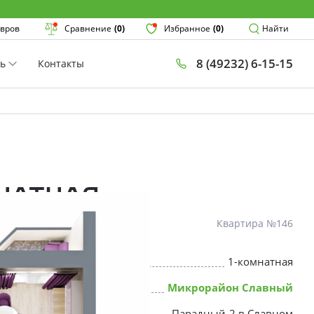
Поиск
вров
Сравнение
(0)
Избранное
(0)
Найти
8 (49232) 6-15-15
ть
Контакты
План
Комнатнос
×
мнатная
Квартира №146
1-комнатная
* Скидки предоставляются в соот
Микрорайон Славный
Парадный-2 в Славном