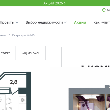
Акции 2026
Ко
Проекты
Выбор недвижимости
Акции
Как купи
вном
Квартира №146
 этаже
Вид из окон
1-ко
39.8 м²
Комнатность
Проект
Дом