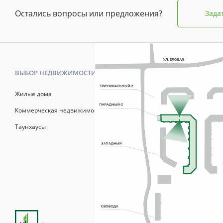
Остались вопросы или предложения?
Зада
ВЫБОР НЕДВИЖИМОСТИ
КАК КУПИТ
Жилые дома
Калькулято
Коммерческая недвижимость
Онлайн-зап
Таунхаусы
Рассрочка
Матерински
Трейд-Ин
Продажи осуществля