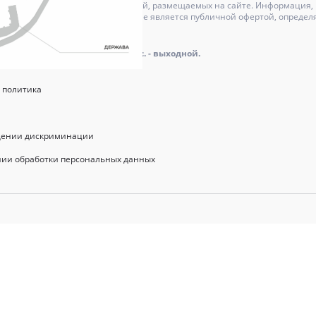
может отличаться от изображений, размещаемых на сайте. Информация, и
актер и ни при каких условиях не является публичной офертой, определ
оре.
айта: пн.-пт.: 9.00 - 18.00, сб., вс. - выходной.
 политика
щении дискриминации
нии обработки персональных данных