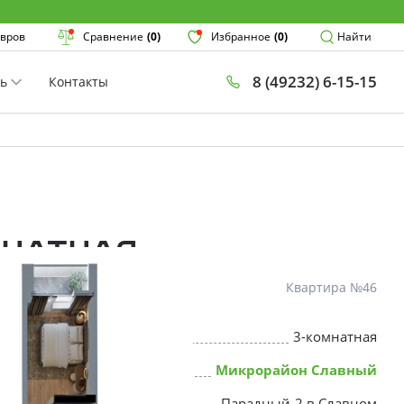
Поиск
вров
Сравнение
(0)
Избранное
(0)
Найти
8 (49232) 6-15-15
ть
Контакты
План
Комнатнос
×
мнатная
Квартира №46
3-комнатная
* Скидки предоставляются в соот
Микрорайон Славный
Парадный-2 в Славном