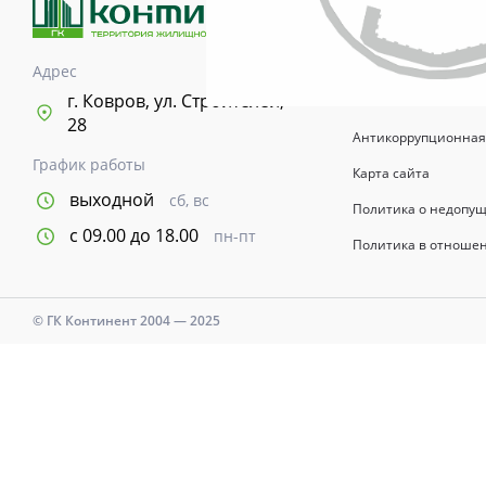
возводимых зданий 
информационный хар
указывается в догов
Адрес
Время и дни работы с
г. Ковров, ул. Строителей,
28
Антикоррупционная
График работы
Карта сайта
выходной
сб, вс
Политика о недопу
с 09.00 до 18.00
пн-пт
Политика в отноше
© ГК Континент 2004 — 2025