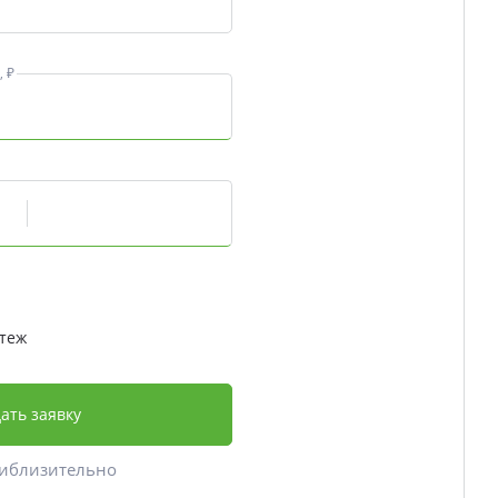
 ₽
теж
ать заявку
риблизительно