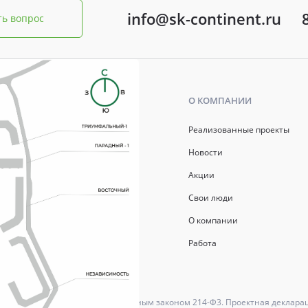
info@sk-continent.ru
ть вопрос
Ь
О КОМПАНИИ
р ипотеки
Реализованные проекты
ись
Новости
Акции
й капитал
Свои люди
О компании
Работа
ются в соответствии с Федеральным законом 214-Ф3. Проектная деклара