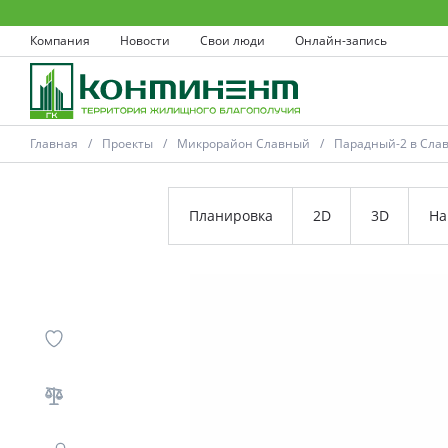
Компания
Новости
Свои люди
Онлайн-запись
Главная
Проекты
Микрорайон Славный
Парадный-2 в Сла
Планировка
2D
3D
На
Ковров
Проекты
Акции
Новости