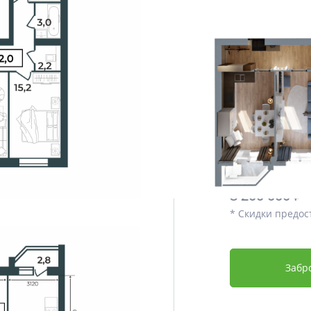
Этаж
Срок сдачи
Отделка
Дополнительно
Цена со скидко
7 790 000
8 200 000 ₽
* Скидки предос
Забр