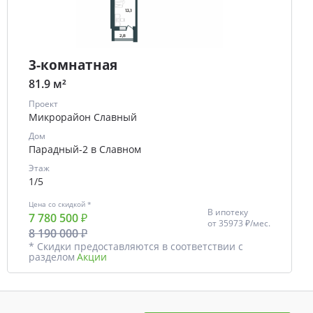
3-комнатная
81.9 м²
Проект
Микрорайон Славный
Дом
Парадный-2 в Славном
Этаж
1/5
Цена со скидкой *
В ипотеку
7 780 500 ₽
от
35973 ₽/мес.
8 190 000 ₽
* Скидки предоставляются в соответствии с
разделом
Акции