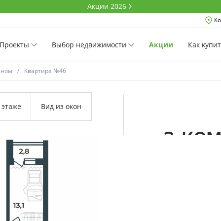
Акции 2026
Ко
Проекты
Выбор недвижимости
Акции
Как купи
вном
Квартира №46
 этаже
Вид из окон
3-ко
82.0 м²
Комнатность
Проект
Дом