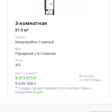
3-комнатная
81.9 м²
Проект
Микрорайон Славный
Дом
Парадный-2 в Славном
Этаж
4/5
Цена со скидкой *
В ипотеку
8 013 915 ₽
от
35973 ₽/мес.
8 435 700 ₽
* Скидки предоставляются в соответствии с
разделом
Акции