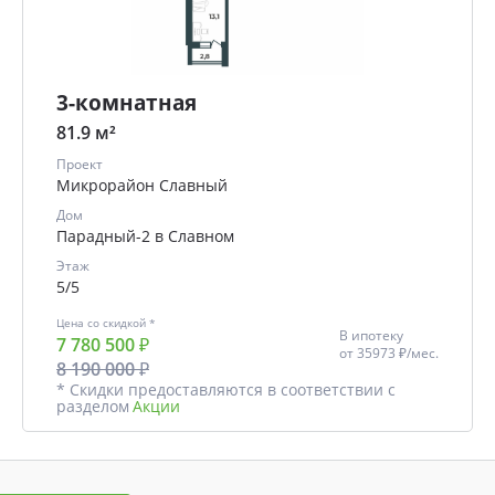
3-комнатная
81.9 м²
Проект
Микрорайон Славный
Дом
Парадный-2 в Славном
Этаж
5/5
Цена со скидкой *
В ипотеку
7 780 500 ₽
от
35973 ₽/мес.
8 190 000 ₽
* Скидки предоставляются в соответствии с
разделом
Акции