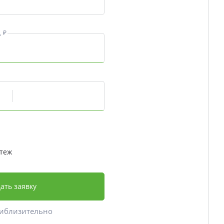
 ₽
теж
ать заявку
риблизительно