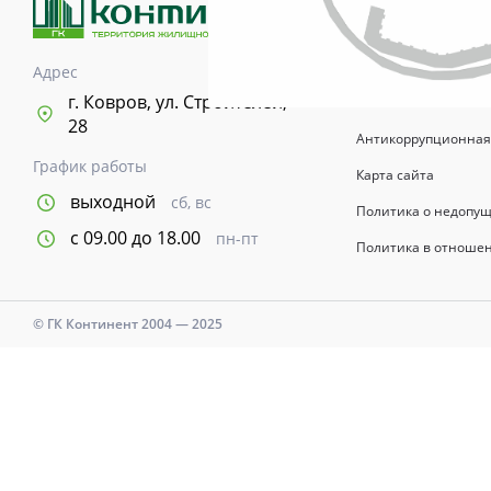
возводимых зданий 
информационный хар
указывается в догов
Адрес
Время и дни работы с
г. Ковров, ул. Строителей,
28
Антикоррупционная
График работы
Карта сайта
выходной
сб, вс
Политика о недопу
с 09.00 до 18.00
пн-пт
Политика в отноше
© ГК Континент 2004 — 2025