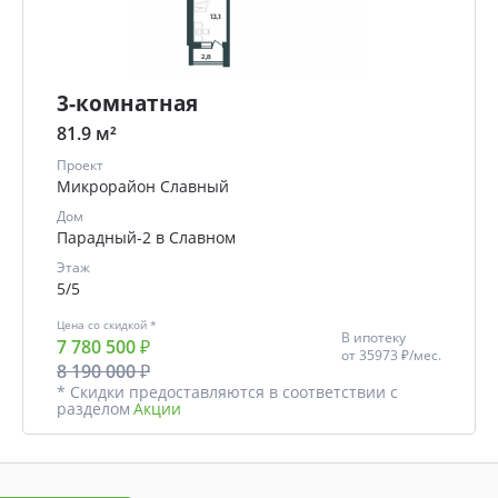
3-комнатная
81.9 м²
Проект
Микрорайон Славный
Дом
Парадный-2 в Славном
Этаж
5/5
Цена со скидкой *
В ипотеку
7 780 500 ₽
от
35973 ₽/мес.
8 190 000 ₽
* Скидки предоставляются в соответствии с
разделом
Акции