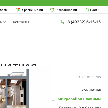
Поиск
вров
Сравнение
(0)
Избранное
(0)
Найти
8 (49232) 6-15-15
ть
Контакты
План
Комнатнос
×
мнатная
Квартира №8
3-комнатная
* Скидки предоставляются в соот
Микрорайон Славный
Парадный-2 в Славном