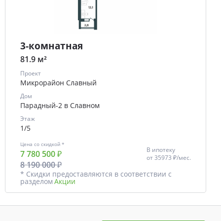
3-комнатная
81.9 м²
Проект
Микрорайон Славный
Дом
Парадный-2 в Славном
Этаж
1/5
Цена со скидкой *
В ипотеку
7 780 500 ₽
от
35973 ₽/мес.
8 190 000 ₽
* Скидки предоставляются в соответствии с
разделом
Акции