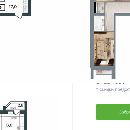
Этаж
Срок сдачи
Отделка
Дополнительно
Цена со скидко
8 013 915
8 435 700 ₽
* Скидки предос
Забр