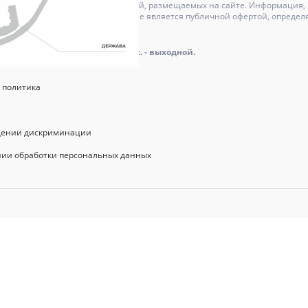
может отличаться от изображений, размещаемых на сайте. Информация, и
актер и ни при каких условиях не является публичной офертой, определ
оре.
айта: пн.-пт.: 9.00 - 18.00, сб., вс. - выходной.
 политика
щении дискриминации
нии обработки персональных данных