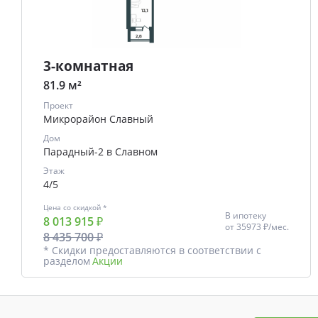
3-комнатная
81.9 м²
Проект
Микрорайон Славный
Дом
Парадный-2 в Славном
Этаж
4/5
Цена со скидкой *
В ипотеку
8 013 915 ₽
от
35973 ₽/мес.
8 435 700 ₽
* Скидки предоставляются в соответствии с
разделом
Акции