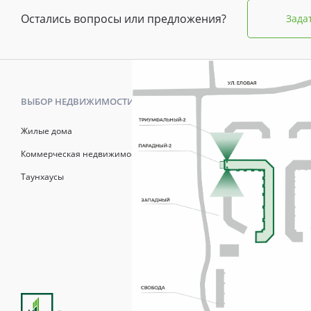
Остались вопросы или предложения?
Зада
ВЫБОР НЕДВИЖИМОСТИ
КАК КУПИТ
Жилые дома
Калькулято
Коммерческая недвижимость
Онлайн-зап
Таунхаусы
Рассрочка
Матерински
Трейд-Ин
Продажи осуществля