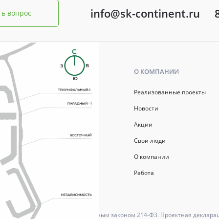
info@sk-continent.ru
ть вопрос
Ь
О КОМПАНИИ
р ипотеки
Реализованные проекты
ись
Новости
Акции
й капитал
Свои люди
О компании
Работа
ются в соответствии с Федеральным законом 214-Ф3. Проектная деклара