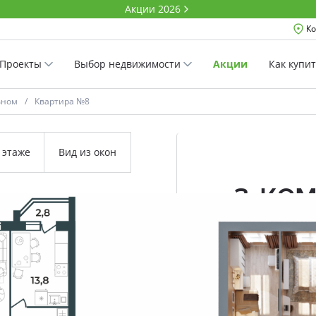
Акции 2026
Ко
Проекты
Выбор недвижимости
Акции
Как купи
вном
Квартира №8
 этаже
Вид из окон
3-ко
81.9 м²
Комнатность
Проект
Дом