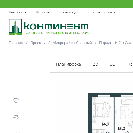
Компания
Новости
Свои люди
Онлайн-запись
Главная
Проекты
Микрорайон Славный
Парадный-2 в Сла
Планировка
2D
3D
На
Ковров
Проекты
Акции
Новости