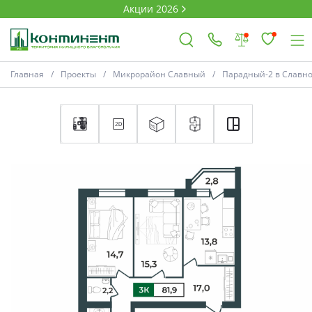
Акции 2026
Главная
Проекты
Микрорайон Славный
Парадный-2 в Славн
×
Ковров
Проекты
Акции
Новости
Выбор недвижимости