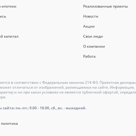
р ипотеки
Реализованные проекты
ись
Новости
Акции
й капитал
Свои люди
О компании
Работа
ются в соответствии с Федеральным законом 214-Ф3. Проектная деклара
может отличаться от изображений, размещаемых на сайте. Информация, и
актер и ни при каких условиях не является публичной офертой, определ
оре.
айта: пн.-пт.: 9.00 - 18.00, сб., вс. - выходной.
 политика