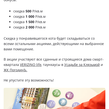
Свои Люди
скидка
500
Р/кв.м
скидка
1 000
Р/кв.м
Офис продаж
скидка
1 500
Р/кв.м
скидка
2 000
Р/кв.м
Работа
Скидка у понравившегося кота будет складываться со
О компании
всеми остальными акциями, действующими на выбранное
вами помещение.
Онлайн-запись
В акции участвуют все сданные и строящиеся дома смарт-
квартала
VERIZINO life
, таунхаусы в
Усадьбе за Клязьмой
и
ЖК ПогодинЪ.
Не упустите эту возможность!