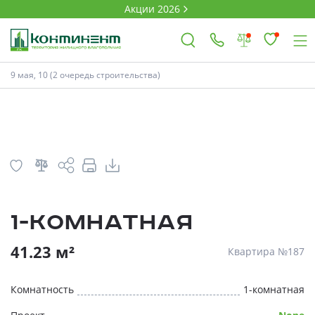
Акции 2026
План
Комнатность
9 мая, 10 (2 очередь строительства)
×
Ковров
Проекты
1-комнатная
Акции
* Скидки предоставляются в соответств
41.23 м²
Квартира №187
Новости
Комнатность
1-комнатная
Выбор недвижимости