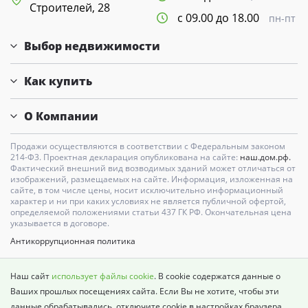
Строителей, 28
с 09.00 до 18.00
пн-пт
Выбор недвижимости
Как купить
О Компании
Продажи осуществляются в соответствии с Федеральным законом
214-Ф3. Проектная декларация опубликована на сайте:
наш.дом.рф.
Фактический внешний вид возводимых зданий может отличаться от
изображений, размещаемых на сайте. Информация, изложенная на
сайте, в том числе цены, носит исключительно информационный
характер и ни при каких условиях не является публичной офертой,
определяемой положениями статьи 437 ГК РФ. Окончательная цена
указывается в договоре.
Антикоррупционная политика
Карта сайта
Наш сайт
использует файлы cookie
. В cookie содержатся данные о
Политика о недопущении дискриминации
Ваших прошлых посещениях сайта. Если Вы не хотите, чтобы эти
данные обрабатывались, отключите cookie в настройках браузера