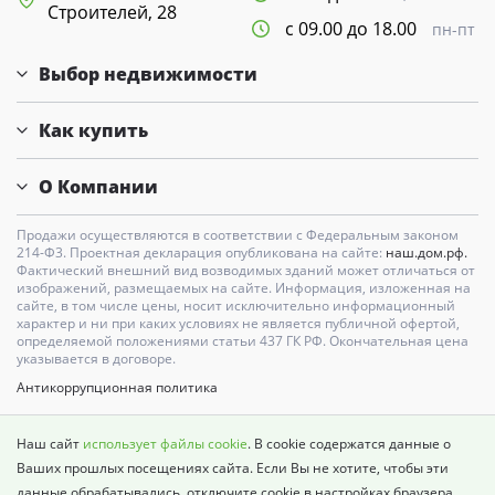
Строителей, 28
с 09.00 до 18.00
пн-пт
Выбор недвижимости
Как купить
О Компании
Продажи осуществляются в соответствии с Федеральным законом
214-Ф3. Проектная декларация опубликована на сайте:
наш.дом.рф.
Фактический внешний вид возводимых зданий может отличаться от
изображений, размещаемых на сайте. Информация, изложенная на
сайте, в том числе цены, носит исключительно информационный
характер и ни при каких условиях не является публичной офертой,
определяемой положениями статьи 437 ГК РФ. Окончательная цена
указывается в договоре.
Антикоррупционная политика
Карта сайта
Наш сайт
использует файлы cookie
. В cookie содержатся данные о
Политика о недопущении дискриминации
Ваших прошлых посещениях сайта. Если Вы не хотите, чтобы эти
данные обрабатывались, отключите cookie в настройках браузера