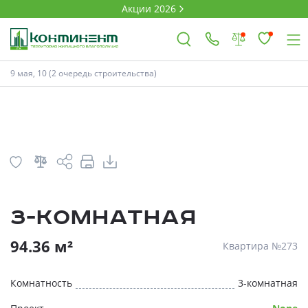
Акции 2026
План
Комнатность
9 мая, 10 (2 очередь строительства)
×
Ковров
Проекты
3-комнатная
Акции
* Скидки предоставляются в соответств
94.36 м²
Квартира №273
Новости
Комнатность
3-комнатная
Выбор недвижимости