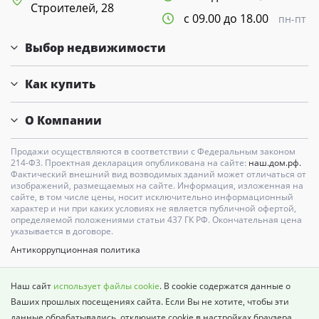
Строителей, 28
с 09.00 до 18.00
пн-пт
Выбор недвижимости
Как купить
О Компании
Продажи осуществляются в соответствии с Федеральным законом
214-Ф3. Проектная декларация опубликована на сайте:
наш.дом.рф.
Фактический внешний вид возводимых зданий может отличаться от
изображений, размещаемых на сайте. Информация, изложенная на
сайте, в том числе цены, носит исключительно информационный
характер и ни при каких условиях не является публичной офертой,
определяемой положениями статьи 437 ГК РФ. Окончательная цена
указывается в договоре.
Антикоррупционная политика
Карта сайта
Наш сайт
использует файлы cookie
. В cookie содержатся данные о
Политика о недопущении дискриминации
Ваших прошлых посещениях сайта. Если Вы не хотите, чтобы эти
данные обрабатывались, отключите cookie в настройках браузера