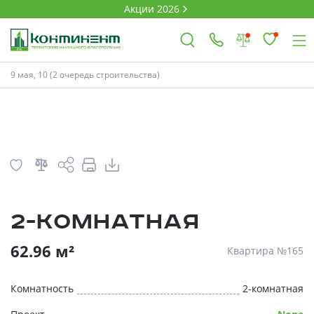
Акции 2026
План
Комнатность
9 мая, 10 (2 очередь строительства)
×
Ковров
Проекты
2-комнатная
Акции
* Скидки предоставляются в соответств
62.96 м²
Квартира №165
Новости
Комнатность
2-комнатная
Выбор недвижимости