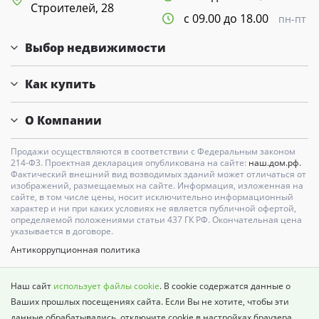
Строителей, 28
с 09.00 до 18.00
пн-пт
Выбор недвижимости
Как купить
О Компании
Продажи осуществляются в соответствии с Федеральным законом
214-Ф3. Проектная декларация опубликована на сайте:
наш.дом.рф.
Фактический внешний вид возводимых зданий может отличаться от
изображений, размещаемых на сайте. Информация, изложенная на
сайте, в том числе цены, носит исключительно информационный
характер и ни при каких условиях не является публичной офертой,
определяемой положениями статьи 437 ГК РФ. Окончательная цена
указывается в договоре.
Антикоррупционная политика
Карта сайта
Наш сайт
использует файлы cookie
. В cookie содержатся данные о
Политика о недопущении дискриминации
Ваших прошлых посещениях сайта. Если Вы не хотите, чтобы эти
данные обрабатывались, отключите cookie в настройках браузера