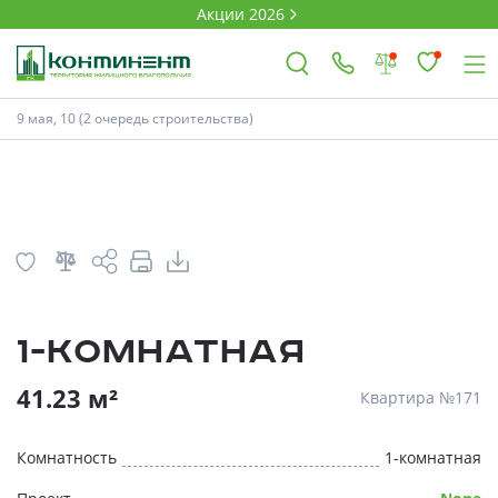
Акции 2026
План
Комнатность
9 мая, 10 (2 очередь строительства)
×
Ковров
Проекты
1-комнатная
Акции
* Скидки предоставляются в соответств
41.23 м²
Квартира №171
Новости
Комнатность
1-комнатная
Выбор недвижимости