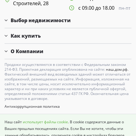
Строителей, 28
с 09.00 до 18.00
пн-пт
Выбор недвижимости
Как купить
О Компании
Продажи осуществляются в соответствии с Федеральным законом
214-Ф3. Проектная декларация опубликована на сайте:
наш.дом.рф.
Фактический внешний вид возводимых зданий может отличаться от
изображений, размещаемых на сайте. Информация, изложенная на
сайте, в том числе цены, носит исключительно информационный
характер и ни при каких условиях не является публичной офертой,
определяемой положениями статьи 437 ГК РФ. Окончательная цена
указывается в договоре.
Антикоррупционная политика
Карта сайта
Наш сайт
использует файлы cookie
. В cookie содержатся данные о
Политика о недопущении дискриминации
Ваших прошлых посещениях сайта. Если Вы не хотите, чтобы эти
данные обрабатывались, отключите cookie в настройках браузера