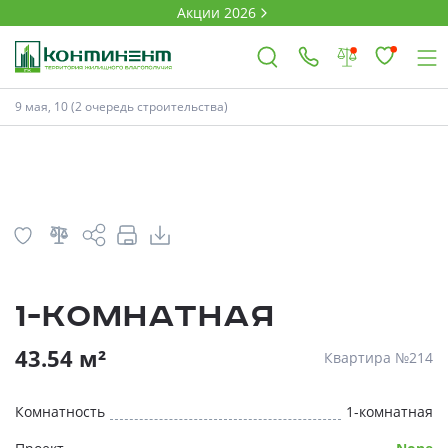
Акции 2026
План
Комнатность
9 мая, 10 (2 очередь строительства)
×
Ковров
Проекты
1-комнатная
Акции
* Скидки предоставляются в соответств
43.54 м²
Квартира №214
Новости
Комнатность
1-комнатная
Выбор недвижимости