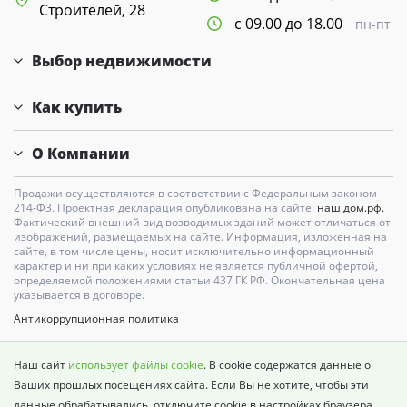
Строителей, 28
с 09.00 до 18.00
пн-пт
Выбор недвижимости
Как купить
О Компании
Продажи осуществляются в соответствии с Федеральным законом
214-Ф3. Проектная декларация опубликована на сайте:
наш.дом.рф.
Фактический внешний вид возводимых зданий может отличаться от
изображений, размещаемых на сайте. Информация, изложенная на
сайте, в том числе цены, носит исключительно информационный
характер и ни при каких условиях не является публичной офертой,
определяемой положениями статьи 437 ГК РФ. Окончательная цена
указывается в договоре.
Антикоррупционная политика
Карта сайта
Наш сайт
использует файлы cookie
. В cookie содержатся данные о
Политика о недопущении дискриминации
Ваших прошлых посещениях сайта. Если Вы не хотите, чтобы эти
данные обрабатывались, отключите cookie в настройках браузера