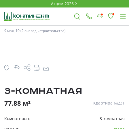
Акции 2026
План
Комнатность
9 мая, 10 (2 очередь строительства)
×
Ковров
Проекты
3-комнатная
Акции
* Скидки предоставляются в соответств
77.88 м²
Квартира №231
Новости
Комнатность
3-комнатная
Выбор недвижимости