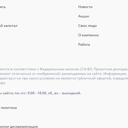
ись
Новости
Акции
й капитал
Свои люди
О компании
Работа
ются в соответствии с Федеральным законом 214-Ф3. Проектная деклара
может отличаться от изображений, размещаемых на сайте. Информация, и
актер и ни при каких условиях не является публичной офертой, определ
оре.
айта: пн.-пт.: 9.00 - 18.00, сб., вс. - выходной.
 политика
щении дискриминации