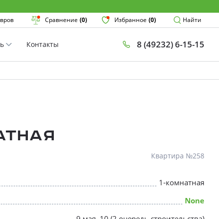
Поиск
вров
Сравнение
(0)
Избранное
(0)
Найти
8 (49232) 6-15-15
ть
Контакты
План
Комнатнос
×
атная
Квартира №258
1-комнатная
* Скидки предоставляются в соот
None
9 мая, 10 (2 очередь строительства)