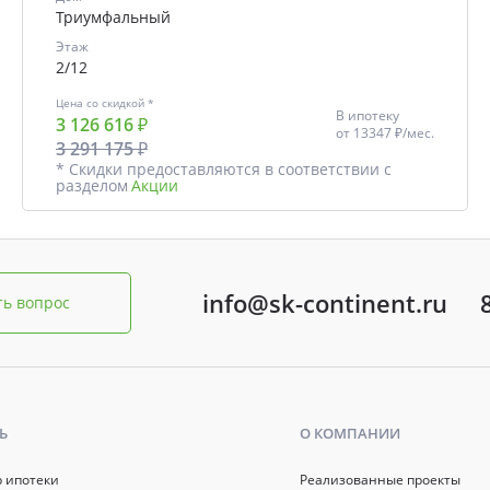
Триумфальный
Этаж
2/12
Цена со скидкой *
В ипотеку
3 126 616 ₽
от
13347 ₽/мес.
3 291 175 ₽
* Скидки предоставляются в соответствии с
разделом
Акции
info@sk-continent.ru
ть вопрос
Ь
О КОМПАНИИ
р ипотеки
Реализованные проекты