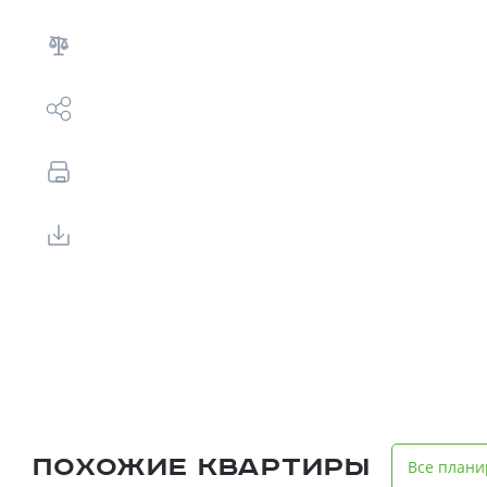
Выбор недвижимости
Свои Люди
Офис продаж
Работа
О компании
Онлайн-запись
Похожие квартиры
Все плани