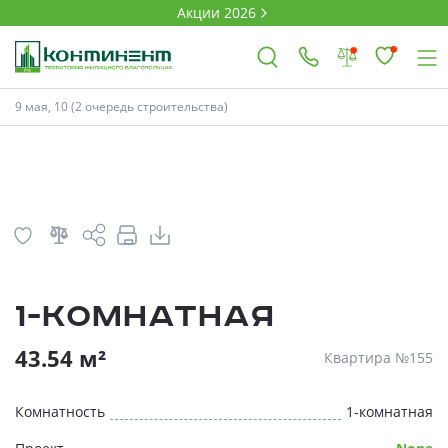
Акции 2026
План
Комнатность
9 мая, 10 (2 очередь строительства)
×
Ковров
Проекты
1-комнатная
Акции
* Скидки предоставляются в соответств
43.54 м²
Квартира №155
Новости
Комнатность
1-комнатная
Выбор недвижимости