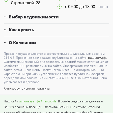
Строителей, 28
с 09.00 до 18.00
пн-пт
Выбор недвижимости
Как купить
О Компании
Продажи осуществляются в соответствии с Федеральным законом
214-Ф3. Проектная декларация опубликована на сайте:
наш.дом.рф.
Фактический внешний вид возводимых зданий может отличаться от
изображений, размещаемых на сайте. Информация, изложенная на
сайте, в том числе цены, носит исключительно информационный
характер и ни при каких условиях не является публичной офертой,
определяемой положениями статьи 437 ГК РФ. Окончательная цена
указывается в договоре.
Антикоррупционная политика
Карта сайта
Наш сайт
использует файлы cookie
. В cookie содержатся данные о
Политика о недопущении дискриминации
Ваших прошлых посещениях сайта. Если Вы не хотите, чтобы эти
данные обрабатывались, отключите cookie в настройках браузера