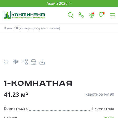
Акции 2026
План
Комнатность
9 мая, 10 (2 очередь строительства)
×
Ковров
Проекты
1-комнатная
Акции
* Скидки предоставляются в соответств
41.23 м²
Квартира №190
Новости
Комнатность
1-комнатная
Выбор недвижимости