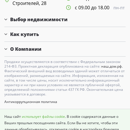
Строителей, 28
с 09.00 до 18.00
пн-пт
Выбор недвижимости
Как купить
О Компании
Продажи осуществляются в соответствии с Федеральным законом
214-Ф3. Проектная декларация опубликована на сайте:
наш.дом.рф.
Фактический внешний вид возводимых зданий может отличаться от
изображений, размещаемых на сайте. Информация, изложенная на
сайте, в том числе цены, носит исключительно информационный
характер и ни при каких условиях не является публичной офертой,
определяемой положениями статьи 437 ГК РФ. Окончательная цена
указывается в договоре.
Антикоррупционная политика
Карта сайта
Наш сайт
использует файлы cookie
. В cookie содержатся данные о
Политика о недопущении дискриминации
Ваших прошлых посещениях сайта. Если Вы не хотите, чтобы эти
данные обрабатывались, отключите cookie в настройках браузера